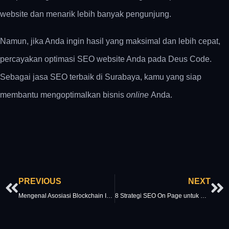
website dan menarik lebih banyak pengunjung.
Namun, jika Anda ingin hasil yang maksimal dan lebih cepat,
percayakan optimasi SEO website Anda pada Deus Code.
Sebagai jasa SEO terbaik di Surabaya, kamu yang siap
membantu mengoptimalkan bisnis
online
Anda.
Prev
Ne
PREVIOUS
NEXT
Mengenal Asosiasi Blockchain Indonesia (ABI), Wadah Perkembangan Blockchain di Tanah Air
8 Strategi SEO On Page untuk Meningkatkan Posisi pada Mesin Pencari