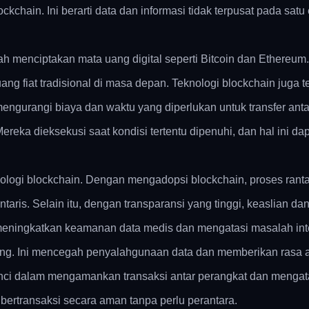
chain. Ini berarti data dan informasi tidak terpusat pada satu e
alah menciptakan mata uang digital seperti Bitcoin dan Ethere
ang fiat tradisional di masa depan. Teknologi blockchain juga
engurangi biaya dan waktu yang diperlukan untuk transfer anta
ereka dieksekusi saat kondisi tertentu dipenuhi, dan hal ini d
eknologi blockchain. Dengan mengadopsi blockchain, proses ran
entaris. Selain itu, dengan transparansi yang tinggi, keaslian 
 meningkatkan keamanan data medis dan mengatasi masalah int
ang. Ini mencegah penyalahgunaan data dan memberikan rasa 
kunci dalam mengamankan transaksi antar perangkat dan men
 bertransaksi secara aman tanpa perlu perantara.