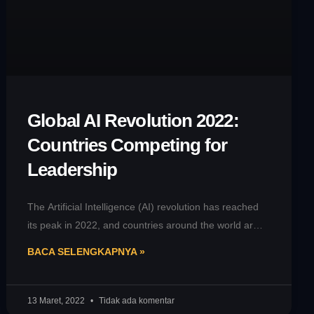
Global AI Revolution 2022:
Countries Competing for
Leadership
The Artificial Intelligence (AI) revolution has reached
its peak in 2022, and countries around the world are
vying to become
BACA SELENGKAPNYA »
13 Maret, 2022
Tidak ada komentar