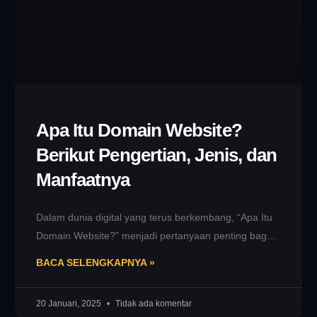
Apa Itu Domain Website​?
Berikut Pengertian, Jenis, dan
Manfaatnya
Dalam dunia digital yang terus berkembang, “Apa Itu
Domain Website​?” menjadi pertanyaan penting bagi
individu maupun bisnis yang ingin memiliki
BACA SELENGKAPNYA »
20 Januari, 2025
Tidak ada komentar