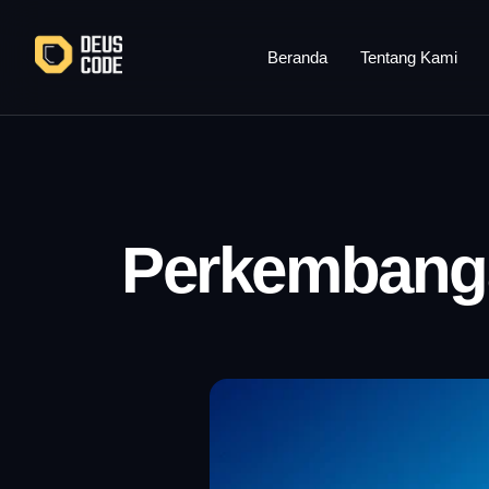
Lewati
ke
Beranda
Tentang Kami
konten
Perkembanga