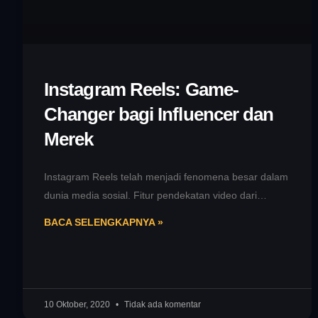
Instagram Reels: Game-
Changer bagi Influencer dan
Merek
Instagram Reels telah menjadi fenomena besar dalam
dunia media sosial. Fitur pendekatan video dari
Instagram ini memberikan kemampuan kepada para
BACA SELENGKAPNYA »
10 Oktober, 2020
Tidak ada komentar