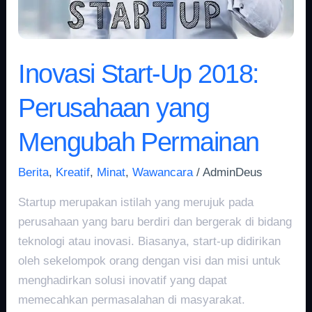
Mengubah
Permainan
Inovasi Start-Up 2018:
Perusahaan yang
Mengubah Permainan
Berita
,
Kreatif
,
Minat
,
Wawancara
/
AdminDeus
Startup merupakan istilah yang merujuk pada
perusahaan yang baru berdiri dan bergerak di bidang
teknologi atau inovasi. Biasanya, start-up didirikan
oleh sekelompok orang dengan visi dan misi untuk
menghadirkan solusi inovatif yang dapat
memecahkan permasalahan di masyarakat.