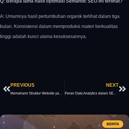
Q: Berapa lama hasil optimasi Semantic SEO ini terlihat?
A: Umumnya hasil pertumbuhan organik terlihat dalam tiga
bulan. Konsistensi dalam memproduksi materi berkualitas
tinggi adalah kunci utama kesuksesannya.
Prev
Ne
PREVIOUS
NEXT
Memahami Struktur Website yang Efektif untuk SEO Jangka Panjang
Peran Data Analytics dalam SEO Untuk Mengoptimalkan Strategi
BERITA