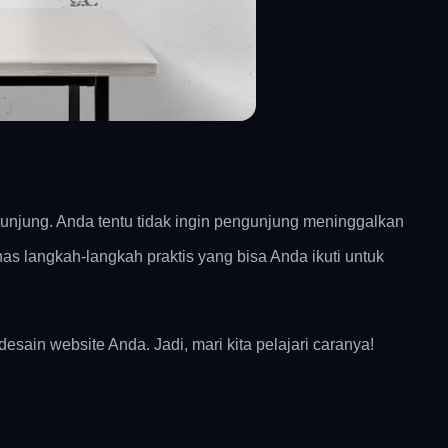
unjung. Anda tentu tidak ingin pengunjung meninggalkan
s langkah-langkah praktis yang bisa Anda ikuti untuk
desain website
Anda. Jadi, mari kita pelajari caranya!