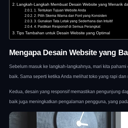
Langkah-Langkah Membuat Desain Website yang Menarik da
1. Tentukan Tujuan Website Anda
2. Pilih Skema Warna dan Font yang Konsisten
3. Gunakan Tata Letak yang Sederhana dan Intuitif
4. Pastikan Responsif di Semua Perangkat
Tips Tambahan untuk Desain Website yang Optimal
Mengapa Desain Website yang Bai
Sebelum masuk ke langkah-langkahnya, mari kita paham
baik. Sama seperti ketika Anda melihat toko yang rapi dan
Kedua, desain yang responsif memastikan pengunjung dap
baik juga meningkatkan pengalaman pengguna, yang pada