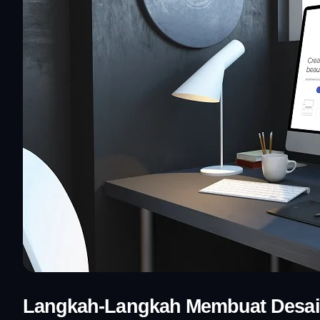
Langkah-Langkah Membuat Desain