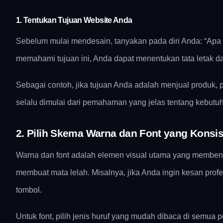
1. Tentukan Tujuan Website Anda
Sebelum mulai mendesain, tanyakan pada diri Anda: “Apa
memahami tujuan ini, Anda dapat menentukan tata letak d
Sebagai contoh, jika tujuan Anda adalah menjual produk, 
selalu dimulai dari pemahaman yang jelas tentang kebut
2. Pilih Skema Warna dan Font yang Konsi
Warna dan font adalah elemen visual utama yang membent
membuat mata lelah. Misalnya, jika Anda ingin kesan profe
tombol.
Untuk font, pilih jenis huruf yang mudah dibaca di semua p