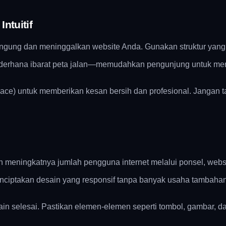
ntuitif
bingung dan meninggalkan website Anda. Gunakan struktur yang
 sederhana ibarat peta jalan—memudahkan pengunjung untuk me
ace) untuk memberikan kesan bersih dan profesional. Jangan 
an meningkatnya jumlah pengguna internet melalui ponsel, webs
nciptakan desain yang responsif tanpa banyak usaha tambahan
n selesai. Pastikan elemen-elemen seperti tombol, gambar, dan 