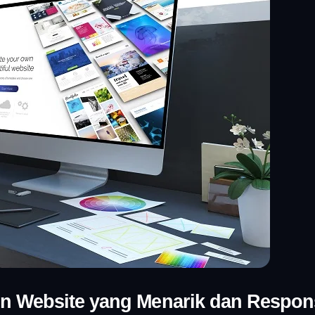
 Website yang Menarik dan Respon