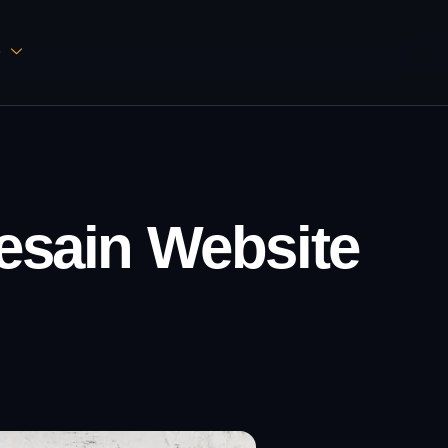
D
sain Website