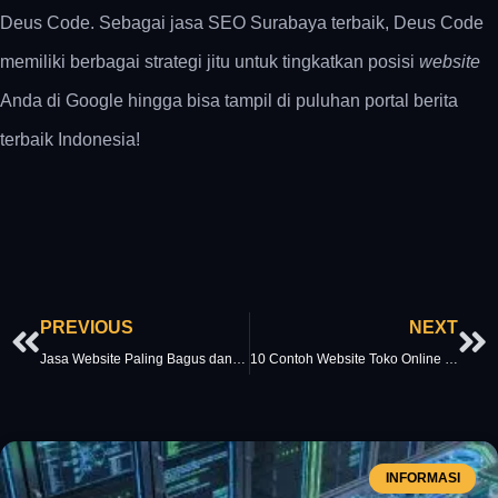
Deus Code. Sebagai jasa SEO Surabaya terbaik, Deus Code
memiliki berbagai strategi jitu untuk tingkatkan posisi
website
Anda di Google hingga bisa tampil di puluhan portal berita
terbaik Indonesia!
Prev
Ne
PREVIOUS
NEXT
Jasa Website Paling Bagus dan Cepat di Indonesia, Layanannya Lengkap!
10 Contoh Website Toko Online Simpel dan Menarik, Patut Jadi Rujukan!
INFORMASI