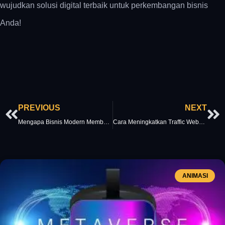
wujudkan solusi digital terbaik untuk perkembangan bisnis
Anda!
Prev
Ne
PREVIOUS
NEXT
Mengapa Bisnis Modern Membutuhkan AI? Manfaat & Strateginya!
Cara Meningkatkan Traffic Website dengan SEO yang Efektif
ANIMASI