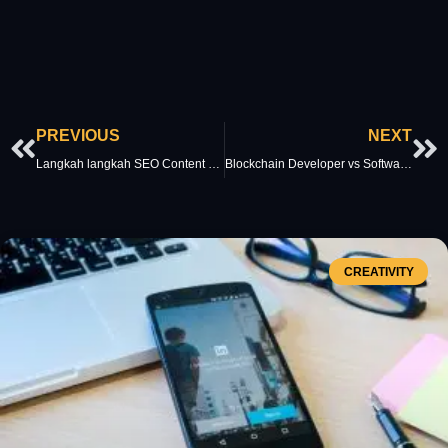
Prev
Ne
PREVIOUS
NEXT
Langkah langkah SEO Content Writing yang Wajib diKuasai
Blockchain Developer vs Software Developer: Apa Perbedaannya?
CREATIVITY